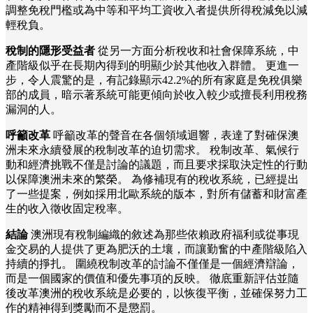
調整免稅門檻或為中等和平均工資收入者提供所得稅減免以減
輕稅負。
稅制的隱形受益者
從另一方面分析稅收和社會保障系統，中
產階級似乎在長期內得到的明顯少於其他收入群體。 更進一
步，令人震驚的是，有記錄顯示42.2%的所有家庭是免稅俱樂
部的成員，暗示著系統可能更傾向於收入較少或擅長利用稅務
漏洞的人。
呼籲改革
呼籲改革的聲音在各個領域迴響，表達了對確保澳
洲未來永續發展的稅制改革的迫切需求。 稅制改革、氣候行
動和經濟挑戰不僅是討論的議題，而且要求採取決定性的行動
以保障澳洲未來的繁榮。 為修補現有的稅收系統，已經提出
了一些提案，例如採用北歐系統的版本，對所有儲蓄和財富產
生的收入徵收固定稅率。
結論
澳洲現有稅制編織的敘述為那些依賴政府福利或從事現
金交易的人提供了更為肥沃的土壤，而讓勤奮的中產階級陷入
持續的掙扎。 圍繞稅制改革的討論不僅僅是一個經濟辯論，
而是一個國家的價值和優先事項的反映。 徹底重新評估並隨
後改革澳洲的稅收系統是必要的，以恢復平衡，並確保努力工
作的精神得到獎勵而不是懲罰。