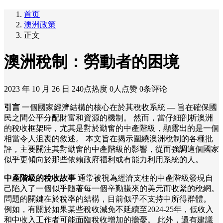
首页
澳洲政策
正文
澳洲稅制：勞動者的困境
2023 年 10 月 26 日
240点热度
0人点赞
0条评论
引言
一個國家經濟結構的核心在於其稅收系統 — 旨在確保國
民之間公平分配財富和資源的機制。 然而，當仔細剖析澳洲
的稅收框架時，尤其是對於勤奮的中產階級，顯露出的是一個
相當令人沮喪的敘述。 本文旨在揭示圍繞澳洲稅制的各種批
評，主要關注其對勤奮的中產階級的影響，從而強調這個國家
似乎更傾向於那些依賴政府福利或有能力利用系統的人。
中產階級的稅收故事
通常被視為經濟支柱的中產階級發現自
己陷入了一個似乎隨著每一個辛勤賺來的美元而收緊的稅網。
問題的關鍵在於稅率的結構，目前似乎不支持中所得群體。
例如，有關於如果某些稅收減免不延續至2024-25年，低收入
和中收入工作者可能面臨稅收增加的擔憂。 此外，還有建議