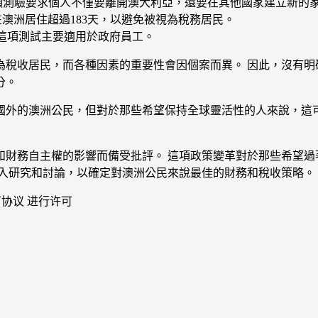
a Test）：這項測驗要求個人不僅要離開澳大利亞，還要在其他國家建立新
人不能在澳洲居住超過183天，以避免被視為稅務居民。
Test）：這項測試主要適用於政府員工。
稅收居民，而各種因素的重要性會因個案而異。 因此，沒有明
分。
國外的澳洲公民，但對於那些希望保持全球靈活性的人來說，這可
和財務自主權的影響而備受批評。 這項政策變革對於那些希望過
深入研究和討論，以確定對澳洲公民來說最佳的財務和稅收策略。
可协议 进行许可