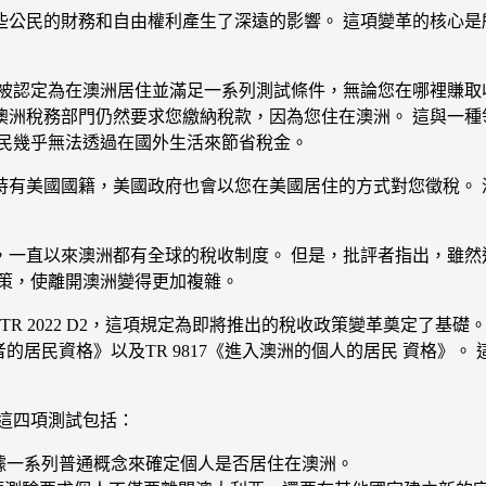
公民的財務和自由權利產生了深遠的影響。 這項變革的核心是
被認定為在澳洲居住並滿足一系列測試條件，無論您在哪裡賺取
澳洲稅務部門仍然要求您繳納稅款，因為您住在澳洲。 這與一種
公民幾乎無法透過在國外生活來節省稅金。
持有美國國籍，美國政府也會以您在美國居住的方式對您徵稅。 
，一直以來澳洲都有全球的稅收制度。 但是，批評者指出，雖然
策，使離開澳洲變得更加複雜。
即TR 2022 D2，這項規定為即將推出的稅收政策變革奠定了
遷移者的居民資格》以及TR 9817《進入澳洲的個人的居民 資
這四項測試包括：
這個測驗是根據一系列普通概念來確定個人是否居住在澳洲。