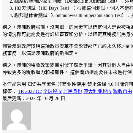
隸屬於澳洲的家庭測驗（Domicile in Australi
183天測試（183 Days Test）：根據這個測試，個
聯邦退休金測試（Commonwealth Superannuation 
總之，澳洲政府強調，沒有單一的因素可以確定個人是否被視為
的情況都可能需要進行詳細審查和分析，以確定其稅務居民身
儘管澳洲政府辯稱這項政策變革不會影響那些已經永久移居到
務事務，以滿足澳洲政府的新規定。
總之，澳洲的稅收政策變革引發了廣泛爭議，因其對個人自由
導致更多的稅收壓力和複雜性。 這個問題還需要在未來進行
本作品采用 知识共享署名-非商业性使用-禁止演绎 4.0 国际许
标签：
TR 2022 D2
全球税收
居民身份
澳大利亚税收
税收自由
最后更新：2023 年 10 月 26 日