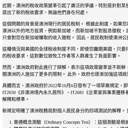
近期，澳洲的稅收政策變革引起了廣泛的爭議，特別是針對某些
提出了新的稅收要求，無論他們身在何處。
這個問題的背景是澳洲現行的居民稅制。 根據此制度，如果您
澳洲以外的地方投資，例如新加坡，而新加坡不對股息徵稅，
只會對您在新加坡賺取的收入徵稅。 因此，居民稅制使澳洲
這種情況與美國的全球稅收制度不同，即使您離開美國，只要
的稅收要求，這對數位遊牧工作者等人群產生了負面影響。
然而，澳洲政府對此進行了辯解，表示這項政策變革並不新鮮
開澳洲的人施加了更多的限制。 此外，政府也逐漸加強這項政
具體而言，澳洲政府於2022年10月6日發布了一項草案規定，
IT2650《非澳洲境內永久居所》、IT2681《企業家與事業
解釋和標準。
新規定明確了澳洲稅務局對個人居民身分的四項測試的解釋。 
普通概念測驗（Ordinary Concepts Test）：