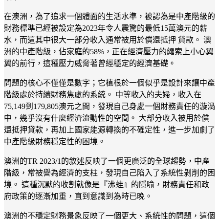
在澳洲，為了追求一個體面的生活水準，被認為是中產階級的
財務標準已經被設定為2023年令人震驚的最低15萬澳元的薪
水，而這其中很大一部分收入通常被用於償還抵押 貸款。 澳
洲的中產階級，佔家庭的58%，正在經濟壓力的繩索上小心翼
翼的前行，這種壓力威脅著曾經穩定的經濟基礎。
問題的核心不僅僅是數字；它植根於一個似乎是設計來讓中產
階級處於持續財務焦慮的系統。 中等收入的夫婦，收入在
75,149到179,805澳元之間，發現自己身處一個財務責任的漩渦
中，幾乎沒有什麼經濟流動性的空間。 大部分收入被用於償
還抵押貸款，再加上國家能源轉換的不確定性，進一步加劇了
中產階級財務穩定性的困境。
澳洲的TR 2023/1的敘述反映了一個更廣泛的全球趨勢，中產
階級，常被譽為經濟的支柱，發現自己陷入了系統性剝削的困
境。 這種沉默的收割就像是『沸蛙』的隱喻，財務責任和政
府政策的逐漸加重，直到意識到為時已晚。
澳洲的不穩定財務景象反映了一個更大、系統性的問題，這個