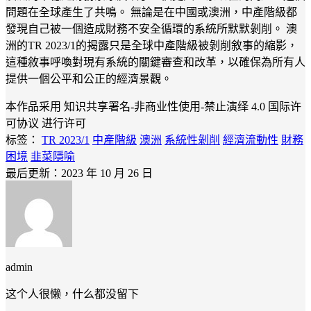
問題在全球產生了共鳴。 無論是在中國或澳洲，中產階級都
發現自己被一個造成財務不安全循環的系統所默默剝削。 澳
洲的TR 2023/1的揭露只是全球中產階級被剝削敘事的縮影，
這種敘事呼喚對現有系統的關鍵審查和改革，以確保為所有人
提供一個公平和公正的經濟景觀。
本作品采用 知识共享署名-非商业性使用-禁止演绎 4.0 国际许
可协议 进行许可
标签：
TR 2023/1
中產階級
澳洲
系統性剝削
經濟流動性
財務
困境
韭菜隱喻
最后更新：2023 年 10 月 26 日
admin
这个人很懒，什么都没留下