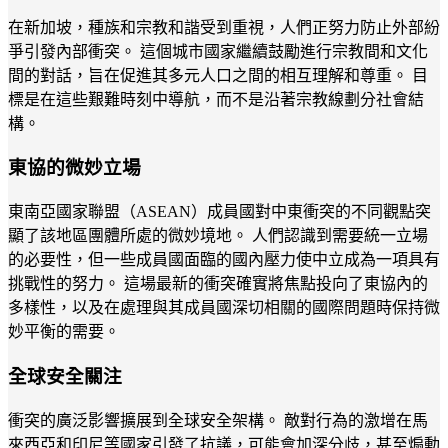
在新加坡，種族和宗教和諧受到重視，人們正努力防止外部紛
爭引發內部衝突。 這個城市國家繼續鼓勵進行宗教間和文化
間的對話，旨在促進其多元人口之間的相互理解和尊重。 目
標是在這些艱難時刻中導航，而不是沿著宗教線劃分社會結
構。
東協的微妙立場
東南亞國家聯盟（ASEAN）成員國對中東衝突的不同觀點突
顯了該地區團體所處的微妙境地。 人們認識到需要統一立場
的必要性，但一些成員國面臨的國內壓力使中立成為一項具有
挑戰性的努力。 這場最新的衝突確實將焦點投向了東協內的
多樣性，以及在處理與其成員國深切相關的國際問題時保持微
妙平衡的需要。
全球安全關注
衝突的廣泛影響擴展到全球安全架構。 敵對行為的激增在馬
來西亞和印尼等國家引發了抗議，可能會加深分歧，甚至煽動