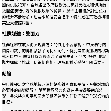
國內仇恨犯罪。 全球各國政府被敦促提高對反猶太和伊斯蘭
恐懼症情緒引發的仇恨攻擊的警覺。 恐怖主義和針對性暴力
的威脅不斷增加，也要求加強安全措施，特別是在宗教機構和
某些大使館周圍。
社群媒體：雙面刃
社群媒體在放大衝突現實方面的作用不容忽視。 中東暴行的
圖像和敘事的傳播激發了同情和同情，特別是在新加坡的穆斯
林人口中。 儘管社群媒體彌合了資訊差距，但它也對社會凝
聚力構成了挑戰，使得促進相互理解和對話變得至關重要。
結論
中東衝突是對全球地緣政治錯綜複雜圖案和平衡、客觀討論的
必要性的痛切提醒。 隨著世界努力應對這場持續衝突的影
響，尋求持久和平和國家間相互尊重的任務仍然是全球努力的
目標。