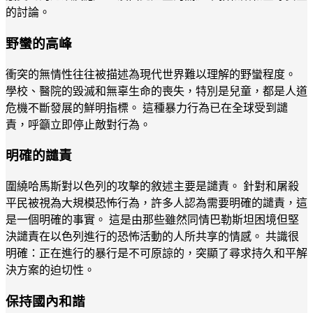
的討論。
野蠻的高峰
衝突的無情性往往被描述為現代世界難以理解的野蠻程度。
學校、醫院的毀滅和無辜生命的喪失，特別是兒童，都是人道
危機不斷發展的鮮明指標。 這種暴力行為已在全球受到譴
責，呼籲立即停止敵對行為。
明確的譴責
圍繞哈馬斯對以色列的攻擊的敘述主要是譴責。 針對和屠殺
平民被視為大規模恐怖行為，許多人認為需要明確的譴責，這
是一個明確的事實。 這是由那些雖然同情巴勒斯坦困境但堅
決譴責在以色列進行的恐怖活動的人所共享的情感。 共識很
明確：正在進行的暴行是不可原諒的，突顯了尋求持久和平解
決方案的迫切性。
保持國內和諧