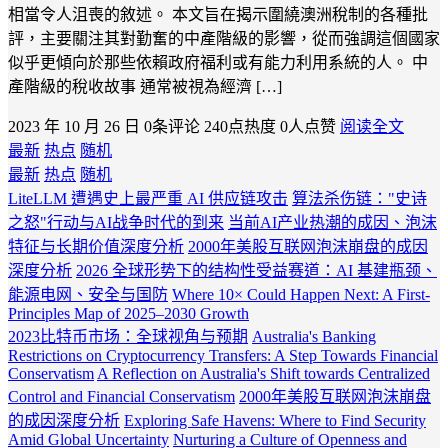
相當令人沮喪的敘述。 本文旨在揭示圍繞澳洲稅制的各種批
評，主要關注其對勤奮的中產階級的影響，從而強調這個國家
似乎更傾向於那些依賴政府福利或有能力利用系統的人。 中
產階級的稅收故事 通常被視為經濟 […]
2023 年 10 月 26 日
0条评论
240点热度
0人点赞
阅读全文
最新
热点
随机
最新
热点
随机
LiteLLM 遭遇史上最严重 AI 供应链攻击
算法杀伤链："史诗
之怒"行动与AI战争时代的到来
当前AI产业热潮的成因、泡沫
特征与长期价值深度分析
2000年美股互联网泡沫崩盘的成因
深度分析
2026 全球形势下的结构性受益赛道：AI 基建瓶颈、
能源电网、安全与国防
Where 10× Could Happen Next: A First-
Principles Map of 2025–2030 Growth
2023比特币市场：全球视角与预期
Australia's Banking
Restrictions on Cryptocurrency Transfers: A Step Towards Financial
Conservatism
A Reflection on Australia's Shift towards Centralized
Control and Financial Conservatism
2000年美股互联网泡沫崩盘
的成因深度分析
Exploring Safe Havens: Where to Find Security
Amid Global Uncertainty
Nurturing a Culture of Openness and