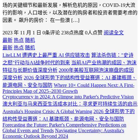
场的关键细节和最新发展，解析危机的原因，COVID-19大流
行的影响，人口增长，以及潜在的购房者和投资者需要考虑的
因素。 飙升的房价： 在一些澳 […]
2023 年 11 月 1 日
0条评论
238点热度
0人点赞
阅读全文
最新
热点
随机
最新
热点
随机
LiteLLM 遭遇史上最严重 AI 供应链攻击
算法杀伤链："史诗
之怒"行动与AI战争时代的到来
当前AI产业热潮的成因、泡沫
特征与长期价值深度分析
2000年美股互联网泡沫崩盘的成因
深度分析
2026 全球形势下的结构性受益赛道：AI 基建瓶颈、
能源电网、安全与国防
Where 10× Could Happen Next: A First-
Principles Map of 2025–2030 Growth
Cryptocurrency in 2024: A Glimpse into Parker's Predictive Vision
澳大利亚与马来西亚生活成本对比：寻求更可持续生活的启示
Australia's Housing Crisis: A Global Warning
2026 全球形势下的
结构性受益赛道：AI 基建瓶颈、能源电网、安全与国防
Forecasting the Future: Parker's Comprehensive Predictions on
Global Events and Trends
Navigating Uncertainty: Australia's
Economic Outlook Beyond 2024