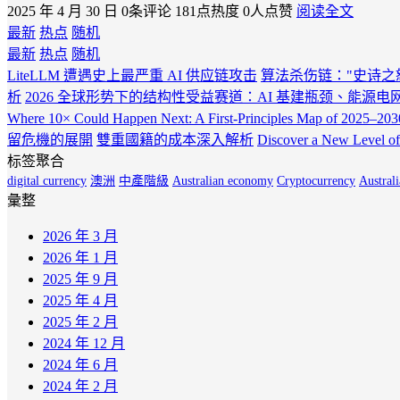
2025 年 4 月 30 日
0条评论
181点热度
0人点赞
阅读全文
最新
热点
随机
最新
热点
随机
LiteLLM 遭遇史上最严重 AI 供应链攻击
算法杀伤链："史诗之
析
2026 全球形势下的结构性受益赛道：AI 基建瓶颈、能源
Where 10× Could Happen Next: A First-Principles Map of 2025–20
留危機的展開
雙重國籍的成本深入解析
Discover a New Level of
标签聚合
digital currency
澳洲
中產階級
Australian economy
Cryptocurrency
Australi
彙整
2026 年 3 月
2026 年 1 月
2025 年 9 月
2025 年 4 月
2025 年 2 月
2024 年 12 月
2024 年 6 月
2024 年 2 月