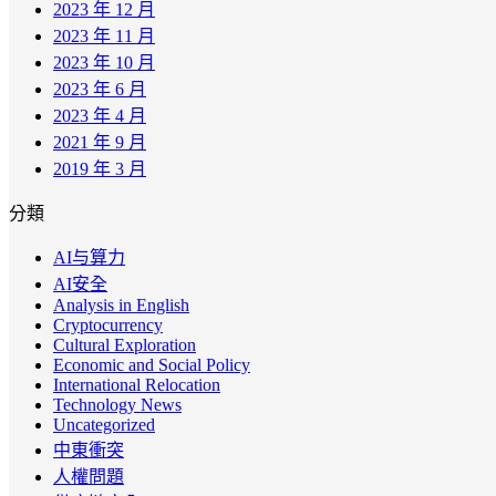
2023 年 12 月
2023 年 11 月
2023 年 10 月
2023 年 6 月
2023 年 4 月
2021 年 9 月
2019 年 3 月
分類
AI与算力
AI安全
Analysis in English
Cryptocurrency
Cultural Exploration
Economic and Social Policy
International Relocation
Technology News
Uncategorized
中東衝突
人權問題