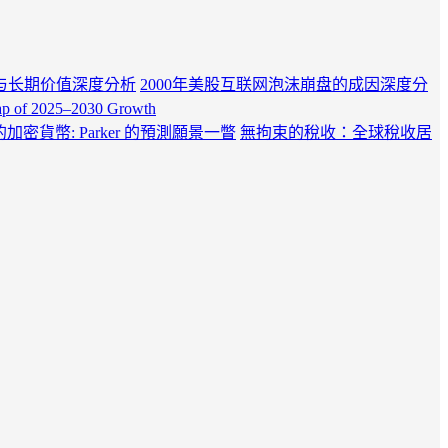
与长期价值深度分析
2000年美股互联网泡沫崩盘的成因深度分
Map of 2025–2030 Growth
年的加密貨幣: Parker 的預測願景一瞥
無拘束的稅收：全球稅收居