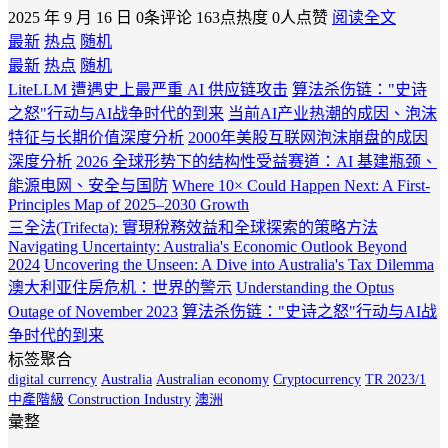
2025 年 9 月 16 日
0条评论
163点热度
0人点赞
阅读全文
最新
热点
随机
最新
热点
随机
LiteLLM 遭遇史上最严重 AI 供应链攻击
算法杀伤链："史诗
之怒"行动与AI战争时代的到来
当前AI产业热潮的成因、泡沫
特征与长期价值深度分析
2000年美股互联网泡沫崩盘的成因
深度分析
2026 全球形势下的结构性受益赛道：AI 基建瓶颈、
能源电网、安全与国防
Where 10× Could Happen Next: A First-
Principles Map of 2025–2030 Growth
三全法(Trifecta): 實現稅務效益和全球探索的策略方法
Navigating Uncertainty: Australia's Economic Outlook Beyond
2024
Uncovering the Unseen: A Dive into Australia's Tax Dilemma
澳大利亚住房危机：世界的警示
Understanding the Optus
Outage of November 2023
算法杀伤链："史诗之怒"行动与AI战
争时代的到来
标签聚合
digital currency
Australia
Australian economy
Cryptocurrency
TR 2023/1
中產階級
Construction Industry
澳洲
彙整