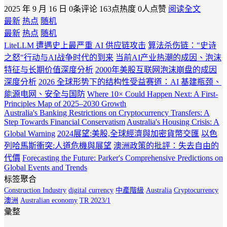
2025 年 9 月 16 日
0条评论
163点热度
0人点赞
阅读全文
最新
热点
随机
最新
热点
随机
LiteLLM 遭遇史上最严重 AI 供应链攻击
算法杀伤链："史诗
之怒"行动与AI战争时代的到来
当前AI产业热潮的成因、泡沫
特征与长期价值深度分析
2000年美股互联网泡沫崩盘的成因
深度分析
2026 全球形势下的结构性受益赛道：AI 基建瓶颈、
能源电网、安全与国防
Where 10× Could Happen Next: A First-
Principles Map of 2025–2030 Growth
Australia's Banking Restrictions on Cryptocurrency Transfers: A
Step Towards Financial Conservatism
Australia's Housing Crisis: A
Global Warning
2024展望:美股,全球經濟與加密貨幣交匯
以色
列哈馬斯衝突:人道危機與展望
澳洲政策的批評：失去自由的
代價
Forecasting the Future: Parker's Comprehensive Predictions on
Global Events and Trends
标签聚合
Construction Industry
digital currency
中產階級
Australia
Cryptocurrency
澳洲
Australian economy
TR 2023/1
彙整