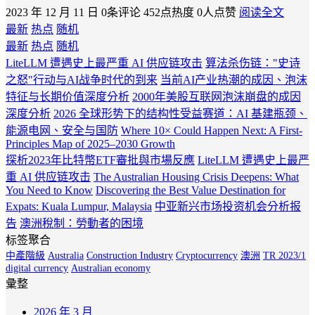
2023 年 12 月 11 日
0条评论
452点热度
0人点赞
阅读全文
最新
热点
随机
最新
热点
随机
LiteLLM 遭遇史上最严重 AI 供应链攻击
算法杀伤链："史诗
之怒"行动与AI战争时代的到来
当前AI产业热潮的成因、泡沫
特征与长期价值深度分析
2000年美股互联网泡沫崩盘的成因
深度分析
2026 全球形势下的结构性受益赛道：AI 基建瓶颈、
能源电网、安全与国防
Where 10× Could Happen Next: A First-
Principles Map of 2025–2030 Growth
探析2023年比特幣ETF審批與市場反應
LiteLLM 遭遇史上最严
重 AI 供应链攻击
The Australian Housing Crisis Deepens: What
You Need to Know
Discovering the Best Value Destination for
Expats: Kuala Lumpur, Malaysia
中亚新兴市场投资机会分析报
告
澳洲稅制：勞動者的困境
标签聚合
中產階級
Australia
Construction Industry
Cryptocurrency
澳洲
TR 2023/1
digital currency
Australian economy
彙整
2026 年 3 月