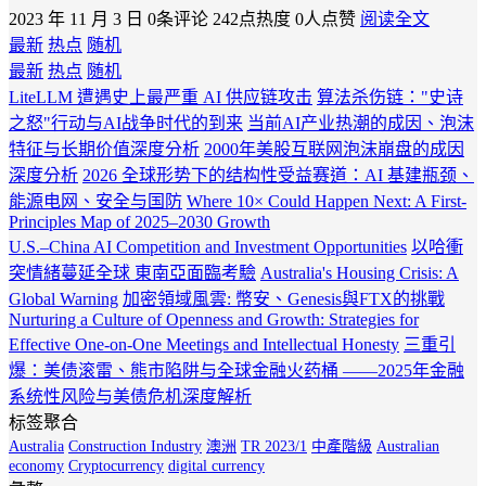
2023 年 11 月 3 日
0条评论
242点热度
0人点赞
阅读全文
最新
热点
随机
最新
热点
随机
LiteLLM 遭遇史上最严重 AI 供应链攻击
算法杀伤链："史诗
之怒"行动与AI战争时代的到来
当前AI产业热潮的成因、泡沫
特征与长期价值深度分析
2000年美股互联网泡沫崩盘的成因
深度分析
2026 全球形势下的结构性受益赛道：AI 基建瓶颈、
能源电网、安全与国防
Where 10× Could Happen Next: A First-
Principles Map of 2025–2030 Growth
U.S.–China AI Competition and Investment Opportunities
以哈衝
突情緒蔓延全球 東南亞面臨考驗
Australia's Housing Crisis: A
Global Warning
加密領域風雲: 幣安、Genesis與FTX的挑戰
Nurturing a Culture of Openness and Growth: Strategies for
Effective One-on-One Meetings and Intellectual Honesty
三重引
爆：美债滚雷、熊市陷阱与全球金融火药桶 ——2025年金融
系统性风险与美债危机深度解析
标签聚合
Australia
Construction Industry
澳洲
TR 2023/1
中產階級
Australian
economy
Cryptocurrency
digital currency