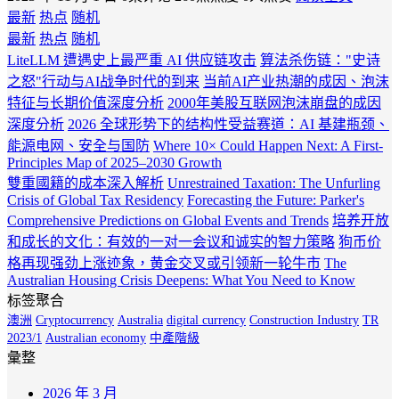
最新
热点
随机
最新
热点
随机
LiteLLM 遭遇史上最严重 AI 供应链攻击
算法杀伤链："史诗
之怒"行动与AI战争时代的到来
当前AI产业热潮的成因、泡沫
特征与长期价值深度分析
2000年美股互联网泡沫崩盘的成因
深度分析
2026 全球形势下的结构性受益赛道：AI 基建瓶颈、
能源电网、安全与国防
Where 10× Could Happen Next: A First-
Principles Map of 2025–2030 Growth
雙重國籍的成本深入解析
Unrestrained Taxation: The Unfurling
Crisis of Global Tax Residency
Forecasting the Future: Parker's
Comprehensive Predictions on Global Events and Trends
培养开放
和成长的文化：有效的一对一会议和诚实的智力策略
狗币价
格再现强劲上涨迹象，黄金交叉或引领新一轮牛市
The
Australian Housing Crisis Deepens: What You Need to Know
标签聚合
澳洲
Cryptocurrency
Australia
digital currency
Construction Industry
TR
2023/1
Australian economy
中產階級
彙整
2026 年 3 月