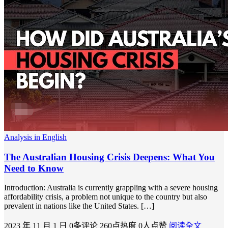
Analysis in English
The Australian Housing Crisis Deepens: What You
Need to Know
Introduction: Australia is currently grappling with a severe housing
affordability crisis, a problem not unique to the country but also
prevalent in nations like the United States. […]
2023 年 11 月 1 日
0条评论
260点热度
0人点赞
阅读全文