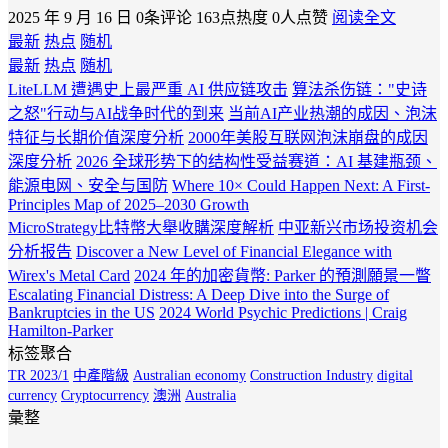
2025 年 9 月 16 日
0条评论
163点热度
0人点赞
阅读全文
最新
热点
随机
最新
热点
随机
LiteLLM 遭遇史上最严重 AI 供应链攻击
算法杀伤链："史诗
之怒"行动与AI战争时代的到来
当前AI产业热潮的成因、泡沫
特征与长期价值深度分析
2000年美股互联网泡沫崩盘的成因
深度分析
2026 全球形势下的结构性受益赛道：AI 基建瓶颈、
能源电网、安全与国防
Where 10× Could Happen Next: A First-
Principles Map of 2025–2030 Growth
MicroStrategy比特幣大舉收購深度解析
中亚新兴市场投资机会
分析报告
Discover a New Level of Financial Elegance with
Wirex's Metal Card
2024 年的加密貨幣: Parker 的預測願景一瞥
Escalating Financial Distress: A Deep Dive into the Surge of
Bankruptcies in the US
2024 World Psychic Predictions | Craig
Hamilton-Parker
标签聚合
TR 2023/1
中產階級
Australian economy
Construction Industry
digital
currency
Cryptocurrency
澳洲
Australia
彙整