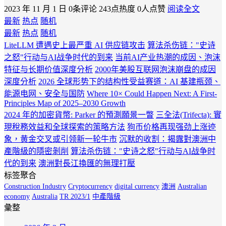
2023 年 11 月 1 日
0条评论
243点热度
0人点赞
阅读全文
最新
热点
随机
最新
热点
随机
LiteLLM 遭遇史上最严重 AI 供应链攻击
算法杀伤链："史诗
之怒"行动与AI战争时代的到来
当前AI产业热潮的成因、泡沫
特征与长期价值深度分析
2000年美股互联网泡沫崩盘的成因
深度分析
2026 全球形势下的结构性受益赛道：AI 基建瓶颈、
能源电网、安全与国防
Where 10× Could Happen Next: A First-
Principles Map of 2025–2030 Growth
2024 年的加密貨幣: Parker 的預測願景一瞥
三全法(Trifecta): 實
現稅務效益和全球探索的策略方法
狗币价格再现强劲上涨迹
象，黄金交叉或引领新一轮牛市
沉默的收割：揭露對澳洲中
產階級的隱密剝削
算法杀伤链："史诗之怒"行动与AI战争时
代的到来
澳洲對長江換匯的無理打壓
标签聚合
Construction Industry
Cryptocurrency
digital currency
澳洲
Australian
economy
Australia
TR 2023/1
中產階級
彙整