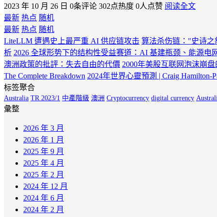
2023 年 10 月 26 日
0条评论
302点热度
0人点赞
阅读全文
最新
热点
随机
最新
热点
随机
LiteLLM 遭遇史上最严重 AI 供应链攻击
算法杀伤链："史诗之
析
2026 全球形势下的结构性受益赛道：AI 基建瓶颈、能源
澳洲政策的批評：失去自由的代價
2000年美股互联网泡沫崩
The Complete Breakdown
2024年世界心靈預測 | Craig Hamilton-Pa
标签聚合
Australia
TR 2023/1
中產階級
澳洲
Cryptocurrency
digital currency
Austra
彙整
2026 年 3 月
2026 年 1 月
2025 年 9 月
2025 年 4 月
2025 年 2 月
2024 年 12 月
2024 年 6 月
2024 年 2 月