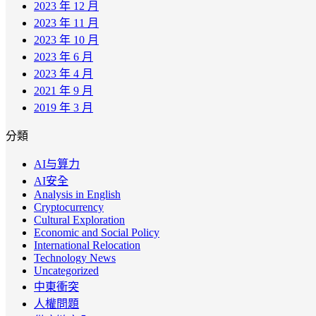
2023 年 12 月
2023 年 11 月
2023 年 10 月
2023 年 6 月
2023 年 4 月
2021 年 9 月
2019 年 3 月
分類
AI与算力
AI安全
Analysis in English
Cryptocurrency
Cultural Exploration
Economic and Social Policy
International Relocation
Technology News
Uncategorized
中東衝突
人權問題