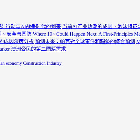
怒"行动与AI战争时代的到来
当前AI产业热潮的成因、泡沫特征
电网、安全与国防
Where 10× Could Happen Next: A First-Principles 
盘的成因深度分析
預測未來：帕克對全球事件和趨勢的綜合預測
M
rker
澳洲公民的第二國籍需求
lian economy
Construction Industry