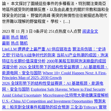
論。 本文探討了圍繞這些事件的多種看法，特別關注東南亞
地區所感受到的連鎖反應，以及由此產生的關於宗教和諧和全
球安全的討論。 野蠻的高峰 衝突的無情性往往被描述為現代
世界難以理解的野蠻程度。 學校、 […]
2023 年 11 月 3 日
0条评论
251点热度
0人点赞
阅读全文
最新
热点
随机
最新
热点
随机
LiteLLM 遭遇史上最严重 AI 供应链攻击
算法杀伤链："史诗
之怒"行动与AI战争时代的到来
当前AI产业热潮的成因、泡沫
特征与长期价值深度分析
2000年美股互联网泡沫崩盘的成因
深度分析
2026 全球形势下的结构性受益赛道：AI 基建瓶颈、
能源电网、安全与国防
Where 10× Could Happen Next: A First-
Principles Map of 2025–2030 Growth
2026 全球形势下的结构性受益赛道：AI 基建瓶颈、能源电
网、安全与国防
Exploring Safe Havens: Where to Find Security
Amid Global Uncertainty
MicroStrategy比特幣大舉收購深度解析
U.S.–China AI Competition and Investment Opportunities
預測未
來：帕克對全球事件和趨勢的綜合預測
三全法(Trifecta): 實現