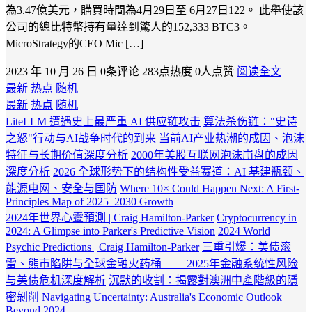
為3.47億美元，購買時間為4月29日至 6月27日122。 此舉使該
公司的總比特幣持有量達到驚人的152,333 BTC3。
MicroStrategy的CEO Mic […]
2023 年 10 月 26 日
0条评论
283点热度
0人点赞
阅读全文
最新
热点
随机
最新
热点
随机
LiteLLM 遭遇史上最严重 AI 供应链攻击
算法杀伤链："史诗
之怒"行动与AI战争时代的到来
当前AI产业热潮的成因、泡沫
特征与长期价值深度分析
2000年美股互联网泡沫崩盘的成因
深度分析
2026 全球形势下的结构性受益赛道：AI 基建瓶颈、
能源电网、安全与国防
Where 10× Could Happen Next: A First-
Principles Map of 2025–2030 Growth
2024年世界心靈預測 | Craig Hamilton-Parker
Cryptocurrency in
2024: A Glimpse into Parker's Predictive Vision
2024 World
Psychic Predictions | Craig Hamilton-Parker
三重引爆：美债滚
雷、熊市陷阱与全球金融火药桶 ——2025年金融系统性风险
与美债危机深度解析
沉默的收割：揭露對澳洲中產階級的隱
密剝削
Navigating Uncertainty: Australia's Economic Outlook
Beyond 2024