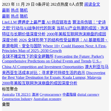
2023 年 11 月 29 日
0条评论
282点热度
0人点赞
阅读全文
最新
热点
随机
最新
热点
随机
LiteLLM 遭遇史上最严重 AI 供应链攻击
算法杀伤链："史诗
之怒"行动与AI战争时代的到来
当前AI产业热潮的成因、泡沫
特征与长期价值深度分析
2000年美股互联网泡沫崩盘的成因
深度分析
2026 全球形势下的结构性受益赛道：AI 基建瓶颈、
能源电网、安全与国防
Where 10× Could Happen Next: A First-
Principles Map of 2025–2030 Growth
全球不確定性下的安全避難所
Forecasting the Future: Parker's
Comprehensive Predictions on Global Events and Trends
U.S.–
China AI Competition and Investment Opportunities
澳大利亚与马
来西亚生活成本对比：寻求更可持续生活的启示
Discovering
the Best Value Destination for Expats: Kuala Lumpur, Malaysia
2000年美股互联网泡沫崩盘的成因深度分析
标签聚合
Australia
TR 2023/1
澳洲
Cryptocurrency
中產階級
digital currency
Construction Industry
Australian economy
彙整