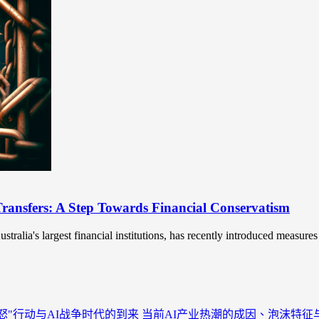
Transfers: A Step Towards Financial Conservatism
ia's largest financial institutions, has recently introduced measures t
怒"行动与AI战争时代的到来
当前AI产业热潮的成因、泡沫特征