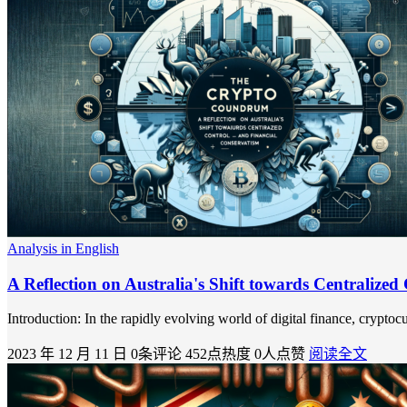
Analysis in English
A Reflection on Australia's Shift towards Centralize
Introduction: In the rapidly evolving world of digital finance, crypto
2023 年 12 月 11 日
0条评论
452点热度
0人点赞
阅读全文