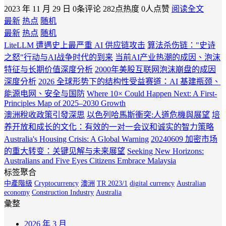
2023 年 11 月 29 日
0条评论
282点热度
0人点赞
阅读全文
最新
热点
随机
最新
热点
随机
LiteLLM 遭遇史上最严重 AI 供应链攻击
算法杀伤链："史诗
之怒"行动与AI战争时代的到来
当前AI产业热潮的成因、泡沫
特征与长期价值深度分析
2000年美股互联网泡沫崩盘的成因
深度分析
2026 全球形势下的结构性受益赛道：AI 基建瓶颈、
能源电网、安全与国防
Where 10× Could Happen Next: A First-
Principles Map of 2025–2030 Growth
澳洲稅收政策引發深思
以色列哈馬斯衝突:人道危機與展望
培
养开放和成长的文化：有效的一对一会议和诚实的智力策略
Australia's Housing Crisis: A Global Warning
20240609 加密市场
的重大转变：关键见解与未来展望
Seeking New Horizons:
Australians and Five Eyes Citizens Embrace Malaysia
标签聚合
中產階級
Cryptocurrency
澳洲
TR 2023/1
digital currency
Australian
economy
Construction Industry
Australia
彙整
2026 年 3 月