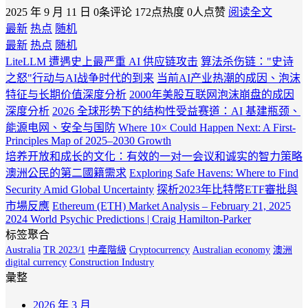
2025 年 9 月 11 日
0条评论
172点热度
0人点赞
阅读全文
最新
热点
随机
最新
热点
随机
LiteLLM 遭遇史上最严重 AI 供应链攻击
算法杀伤链："史诗
之怒"行动与AI战争时代的到来
当前AI产业热潮的成因、泡沫
特征与长期价值深度分析
2000年美股互联网泡沫崩盘的成因
深度分析
2026 全球形势下的结构性受益赛道：AI 基建瓶颈、
能源电网、安全与国防
Where 10× Could Happen Next: A First-
Principles Map of 2025–2030 Growth
培养开放和成长的文化：有效的一对一会议和诚实的智力策略
澳洲公民的第二國籍需求
Exploring Safe Havens: Where to Find
Security Amid Global Uncertainty
探析2023年比特幣ETF審批與
市場反應
Ethereum (ETH) Market Analysis – February 21, 2025
2024 World Psychic Predictions | Craig Hamilton-Parker
标签聚合
Australia
TR 2023/1
中產階級
Cryptocurrency
Australian economy
澳洲
digital currency
Construction Industry
彙整
2026 年 3 月