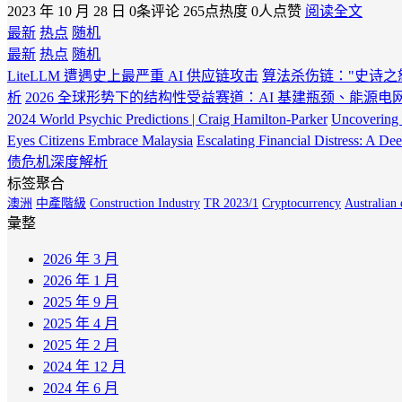
2023 年 10 月 28 日
0条评论
265点热度
0人点赞
阅读全文
最新
热点
随机
最新
热点
随机
LiteLLM 遭遇史上最严重 AI 供应链攻击
算法杀伤链："史诗之
析
2026 全球形势下的结构性受益赛道：AI 基建瓶颈、能源
2024 World Psychic Predictions | Craig Hamilton-Parker
Uncovering 
Eyes Citizens Embrace Malaysia
Escalating Financial Distress: A De
债危机深度解析
标签聚合
澳洲
中產階級
Construction Industry
TR 2023/1
Cryptocurrency
Australian
彙整
2026 年 3 月
2026 年 1 月
2025 年 9 月
2025 年 4 月
2025 年 2 月
2024 年 12 月
2024 年 6 月