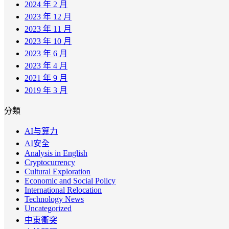
2024 年 2 月
2023 年 12 月
2023 年 11 月
2023 年 10 月
2023 年 6 月
2023 年 4 月
2021 年 9 月
2019 年 3 月
分類
AI与算力
AI安全
Analysis in English
Cryptocurrency
Cultural Exploration
Economic and Social Policy
International Relocation
Technology News
Uncategorized
中東衝突