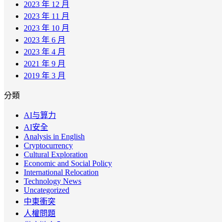
2023 年 12 月
2023 年 11 月
2023 年 10 月
2023 年 6 月
2023 年 4 月
2021 年 9 月
2019 年 3 月
分類
AI与算力
AI安全
Analysis in English
Cryptocurrency
Cultural Exploration
Economic and Social Policy
International Relocation
Technology News
Uncategorized
中東衝突
人權問題