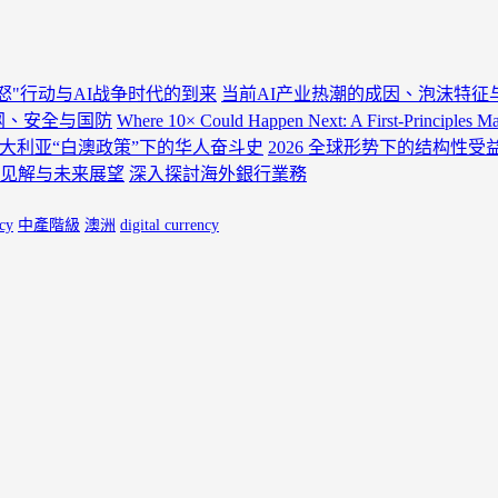
怒"行动与AI战争时代的到来
当前AI产业热潮的成因、泡沫特征
电网、安全与国防
Where 10× Could Happen Next: A First-Principles 
大利亚“白澳政策”下的华人奋斗史
2026 全球形势下的结构性
关键见解与未来展望
深入探討海外銀行業務
cy
中產階級
澳洲
digital currency