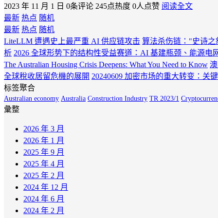
2023 年 11 月 1 日
0条评论
245点热度
0人点赞
阅读全文
最新
热点
随机
最新
热点
随机
LiteLLM 遭遇史上最严重 AI 供应链攻击
算法杀伤链："史诗之
析
2026 全球形势下的结构性受益赛道：AI 基建瓶颈、能源
The Australian Housing Crisis Deepens: What You Need to Know
澳
全球稅收居留危機的展開
20240609 加密市场的重大转变：
标签聚合
Australian economy
Australia
Construction Industry
TR 2023/1
Cryptocurren
彙整
2026 年 3 月
2026 年 1 月
2025 年 9 月
2025 年 4 月
2025 年 2 月
2024 年 12 月
2024 年 6 月
2024 年 2 月