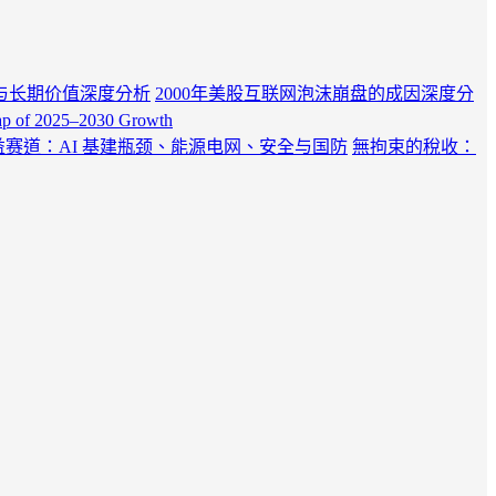
与长期价值深度分析
2000年美股互联网泡沫崩盘的成因深度分
Map of 2025–2030 Growth
受益赛道：AI 基建瓶颈、能源电网、安全与国防
無拘束的稅收：