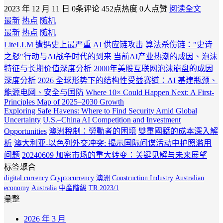
2023 年 12 月 11 日
0条评论
452点热度
0人点赞
阅读全文
最新
热点
随机
最新
热点
随机
LiteLLM 遭遇史上最严重 AI 供应链攻击
算法杀伤链："史诗
之怒"行动与AI战争时代的到来
当前AI产业热潮的成因、泡沫
特征与长期价值深度分析
2000年美股互联网泡沫崩盘的成因
深度分析
2026 全球形势下的结构性受益赛道：AI 基建瓶颈、
能源电网、安全与国防
Where 10× Could Happen Next: A First-
Principles Map of 2025–2030 Growth
Exploring Safe Havens: Where to Find Security Amid Global
Uncertainty
U.S.–China AI Competition and Investment
Opportunities
澳洲稅制：勞動者的困境
雙重國籍的成本深入解
析
澳大利亚-以色列外交冲突: 揭示国际间谍活动中护照滥用
问题
20240609 加密市场的重大转变：关键见解与未来展望
标签聚合
digital currency
Cryptocurrency
澳洲
Construction Industry
Australian
economy
Australia
中產階級
TR 2023/1
彙整
2026 年 3 月