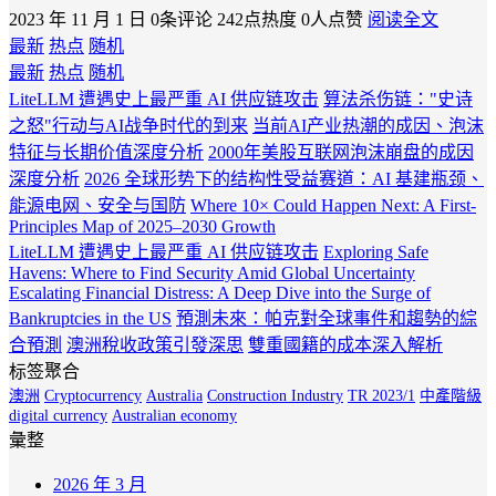
2023 年 11 月 1 日
0条评论
242点热度
0人点赞
阅读全文
最新
热点
随机
最新
热点
随机
LiteLLM 遭遇史上最严重 AI 供应链攻击
算法杀伤链："史诗
之怒"行动与AI战争时代的到来
当前AI产业热潮的成因、泡沫
特征与长期价值深度分析
2000年美股互联网泡沫崩盘的成因
深度分析
2026 全球形势下的结构性受益赛道：AI 基建瓶颈、
能源电网、安全与国防
Where 10× Could Happen Next: A First-
Principles Map of 2025–2030 Growth
LiteLLM 遭遇史上最严重 AI 供应链攻击
Exploring Safe
Havens: Where to Find Security Amid Global Uncertainty
Escalating Financial Distress: A Deep Dive into the Surge of
Bankruptcies in the US
預測未來：帕克對全球事件和趨勢的綜
合預測
澳洲稅收政策引發深思
雙重國籍的成本深入解析
标签聚合
澳洲
Cryptocurrency
Australia
Construction Industry
TR 2023/1
中產階級
digital currency
Australian economy
彙整
2026 年 3 月